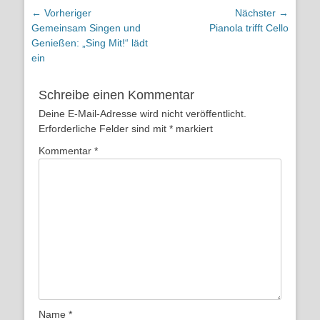
Beitragsnavigation
← Vorheriger
Nächster →
Vorheriger
Nächster
Gemeinsam Singen und
Pianola trifft Cello
Beitrag:
Beitrag:
Genießen: „Sing Mit!“ lädt
ein
Schreibe einen Kommentar
Deine E-Mail-Adresse wird nicht veröffentlicht.
Erforderliche Felder sind mit
*
markiert
Kommentar
*
Name
*