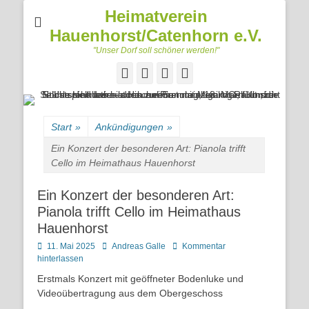
Heimatverein
Hauenhorst/Catenhorn e.V.
"Unser Dorf soll schöner werden!"
Facebook
Googleplus
E-
Telefon
Mail
Start
»
Ankündigungen
»
Ein Konzert der besonderen Art: Pianola trifft
Cello im Heimathaus Hauenhorst
Ein Konzert der besonderen Art:
Pianola trifft Cello im Heimathaus
Hauenhorst
Posted
Autor
11. Mai 2025
Andreas Galle
Kommentar
on
hinterlassen
Erstmals Konzert mit geöffneter Bodenluke und
Videoübertragung aus dem Obergeschoss