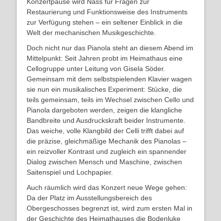
Konzertpause wird Nass für Fragen zur
Restaurierung und Funktionsweise des Instruments
zur Verfügung stehen – ein seltener Einblick in die
Welt der mechanischen Musikgeschichte.
Doch nicht nur das Pianola steht an diesem Abend im
Mittelpunkt: Seit Jahren probt im Heimathaus eine
Cellogruppe unter Leitung von Gisela Söder.
Gemeinsam mit dem selbstspielenden Klavier wagen
sie nun ein musikalisches Experiment: Stücke, die
teils gemeinsam, teils im Wechsel zwischen Cello und
Pianola dargeboten werden, zeigen die klangliche
Bandbreite und Ausdruckskraft beider Instrumente.
Das weiche, volle Klangbild der Celli trifft dabei auf
die präzise, gleichmäßige Mechanik des Pianolas –
ein reizvoller Kontrast und zugleich ein spannender
Dialog zwischen Mensch und Maschine, zwischen
Saitenspiel und Lochpapier.
Auch räumlich wird das Konzert neue Wege gehen:
Da der Platz im Ausstellungsbereich des
Obergeschosses begrenzt ist, wird zum ersten Mal in
der Geschichte des Heimathauses die Bodenluke