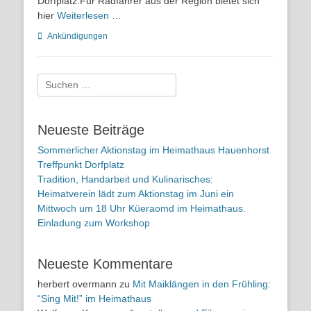
Dorfplatz.Für Radfahrer aus der Region bietet sich
hier
Weiterlesen …
Kategorien
Ankündigungen
Suchen
nach:
Neueste Beiträge
Sommerlicher Aktionstag im Heimathaus Hauenhorst
Treffpunkt Dorfplatz
Tradition, Handarbeit und Kulinarisches:
Heimatverein lädt zum Aktionstag im Juni ein
Mittwoch um 18 Uhr Küeraomd im Heimathaus.
Einladung zum Workshop
Neueste Kommentare
herbert overmann
zu
Mit Maiklängen in den Frühling:
“Sing Mit!” im Heimathaus