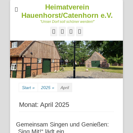
Heimatverein
Hauenhorst/Catenhorn e.V.
"Unser Dorf soll schöner werden!"
Facebook
Googleplus
E-
Telefon
Mail
Start
»
2025
»
April
Monat:
April 2025
Gemeinsam Singen und Genießen:
„Sing Mit!“ lädt ein