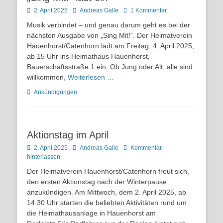
Posted
Autor
2. April 2025
Andreas Galle
1 Kommentar
on
Musik verbindet – und genau darum geht es bei der
nächsten Ausgabe von „Sing Mit!“. Der Heimatverein
Hauenhorst/Catenhorn lädt am Freitag, 4. April 2025,
ab 15 Uhr ins Heimathaus Hauenhorst,
Bauerschaftsstraße 1 ein. Ob Jung oder Alt, alle sind
willkommen,
Weiterlesen …
Kategorien
Ankündigungen
Aktionstag im April
Posted
Autor
2. April 2025
Andreas Galle
Kommentar
on
hinterlassen
Der Heimatverein Hauenhorst/Catenhorn freut sich,
den ersten Aktionstag nach der Winterpause
anzukündigen. Am Mittwoch, dem 2. April 2025, ab
14.30 Uhr starten die beliebten Aktivitäten rund um
die Heimathausanlage in Hauenhorst am