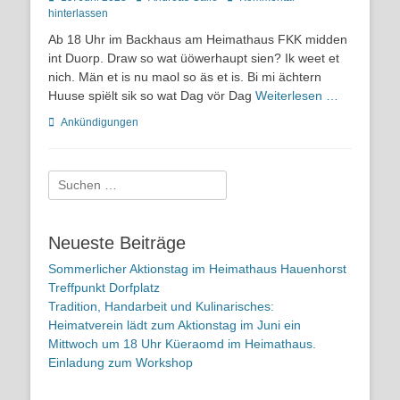
on
hinterlassen
Ab 18 Uhr im Backhaus am Heimathaus FKK midden
int Duorp. Draw so wat üöwerhaupt sien? Ik weet et
nich. Män et is nu maol so äs et is. Bi mi ächtern
Huuse spiëlt sik so wat Dag vör Dag
Weiterlesen …
Kategorien
Ankündigungen
Suchen
nach:
Neueste Beiträge
Sommerlicher Aktionstag im Heimathaus Hauenhorst
Treffpunkt Dorfplatz
Tradition, Handarbeit und Kulinarisches:
Heimatverein lädt zum Aktionstag im Juni ein
Mittwoch um 18 Uhr Küeraomd im Heimathaus.
Einladung zum Workshop