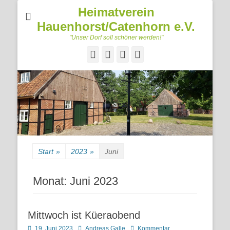
Heimatverein
Hauenhorst/Catenhorn e.V.
"Unser Dorf soll schöner werden!"
Facebook
Googleplus
E-
Telefon
Mail
Start
»
2023
»
Juni
Monat:
Juni 2023
Mittwoch ist Küeraobend
Posted
Autor
19. Juni 2023
Andreas Galle
Kommentar