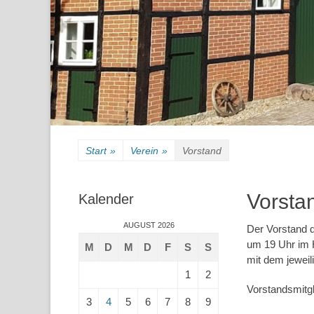
Start
»
Verein
»
Vorstand
Vorsta
Kalender
AUGUST 2026
Der Vorstand 
um 19 Uhr im H
M
D
M
D
F
S
S
mit dem jeweil
1
2
Vorstandsmitgl
3
4
5
6
7
8
9