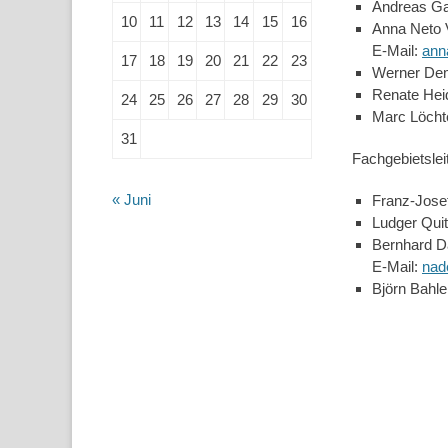
Andreas Gal
10
11
12
13
14
15
16
Anna Neto Vi
E-Mail:
ann
17
18
19
20
21
22
23
Werner Dem
Renate Heid
24
25
26
27
28
29
30
Marc Löchte,
31
Fachgebietslei
« Juni
Franz-Josef
Ludger Quit
Bernhard D
E-Mail:
nad
Björn Bahle