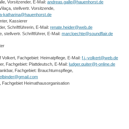
le, Vorsitzender, E-Mail:
andreas.galle@hauenhorst.de
laça, stellvertr. Vorsitzende,
a-katharina@hauenhorst.de
ter, Kassierer
er, Schriftführerin, E-Mail:
renate.heider@web.de
 stellvertr. Schriftführer, E-Mail:
marcloechte@soundflair.de
ter
 Volkert, Fachgebiet: Heimatpflege, E-Mail:
f.j.-volkert@web.de
er, Fachgebiet: Plattdeutsch, E-Mail:
ludger.quiter@t-online.de
ankbar, Fachgebiet: Brauchtumspflege,
elbinder@gmail.com
, Fachgebiet Heimathausorganisation