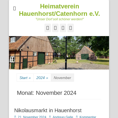
Heimatverein
Hauenhorst/Catenhorn e.V.
"Unser Dorf soll schöner werden!"
Facebook
Googleplus
E-
Telefon
Mail
Start
»
2024
»
November
Monat:
November 2024
Nikolausmarkt in Hauenhorst
Posted
Autor
21. November 2024
Andreas Galle
Kommentar