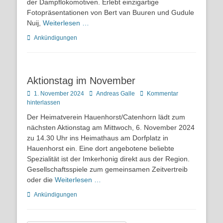
der Dampflokomotiven. Erlebt einzigartige
Fotopräsentationen von Bert van Buuren und Gudule
Nuij,
Weiterlesen …
Kategorien
Ankündigungen
Aktionstag im November
Posted
Autor
1. November 2024
Andreas Galle
Kommentar
on
hinterlassen
Der Heimatverein Hauenhorst/Catenhorn lädt zum
nächsten Aktionstag am Mittwoch, 6. November 2024
zu 14.30 Uhr ins Heimathaus am Dorfplatz in
Hauenhorst ein. Eine dort angebotene beliebte
Spezialität ist der Imkerhonig direkt aus der Region.
Gesellschaftsspiele zum gemeinsamen Zeitvertreib
oder die
Weiterlesen …
Kategorien
Ankündigungen