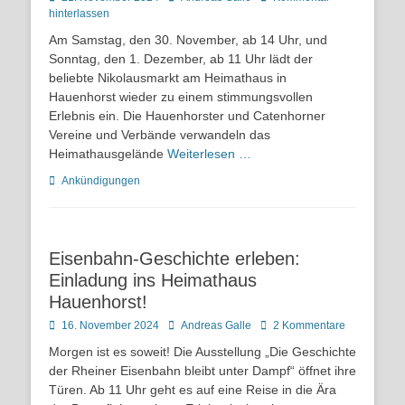
on
hinterlassen
Am Samstag, den 30. November, ab 14 Uhr, und
Sonntag, den 1. Dezember, ab 11 Uhr lädt der
beliebte Nikolausmarkt am Heimathaus in
Hauenhorst wieder zu einem stimmungsvollen
Erlebnis ein. Die Hauenhorster und Catenhorner
Vereine und Verbände verwandeln das
Heimathausgelände
Weiterlesen …
Kategorien
Ankündigungen
Eisenbahn-Geschichte erleben:
Einladung ins Heimathaus
Hauenhorst!
Posted
Autor
16. November 2024
Andreas Galle
2 Kommentare
on
Morgen ist es soweit! Die Ausstellung „Die Geschichte
der Rheiner Eisenbahn bleibt unter Dampf“ öffnet ihre
Türen. Ab 11 Uhr geht es auf eine Reise in die Ära