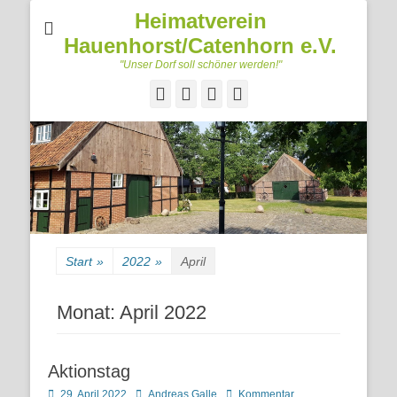
Heimatverein
Hauenhorst/Catenhorn e.V.
"Unser Dorf soll schöner werden!"
Facebook
Googleplus
E-
Telefon
Mail
Start
»
2022
»
April
Monat:
April 2022
Aktionstag
Posted
Autor
29. April 2022
Andreas Galle
Kommentar