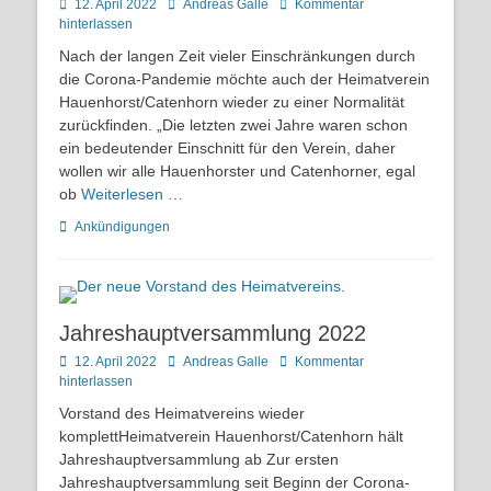
Posted
Autor
12. April 2022
Andreas Galle
Kommentar
on
hinterlassen
Nach der langen Zeit vieler Einschränkungen durch
die Corona-Pandemie möchte auch der Heimatverein
Hauenhorst/Catenhorn wieder zu einer Normalität
zurückfinden. „Die letzten zwei Jahre waren schon
ein bedeutender Einschnitt für den Verein, daher
wollen wir alle Hauenhorster und Catenhorner, egal
ob
Weiterlesen …
Kategorien
Ankündigungen
Jahreshauptversammlung 2022
Posted
Autor
12. April 2022
Andreas Galle
Kommentar
on
hinterlassen
Vorstand des Heimatvereins wieder
komplettHeimatverein Hauenhorst/Catenhorn hält
Jahreshauptversammlung ab Zur ersten
Jahreshauptversammlung seit Beginn der Corona-