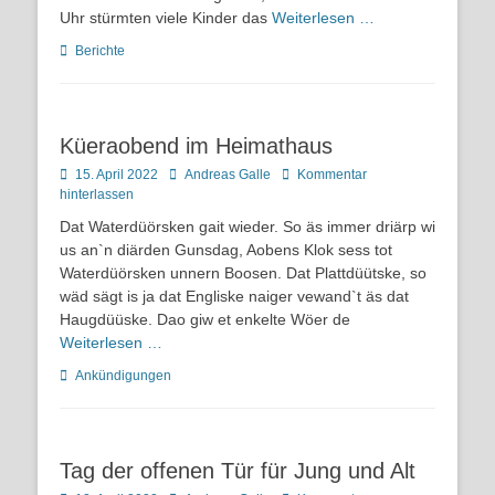
Uhr stürmten viele Kinder das
Weiterlesen …
Kategorien
Berichte
Küeraobend im Heimathaus
Posted
Autor
15. April 2022
Andreas Galle
Kommentar
on
hinterlassen
Dat Waterdüörsken gait wieder. So äs immer driärp wi
us an`n diärden Gunsdag, Aobens Klok sess tot
Waterdüörsken unnern Boosen. Dat Plattdüütske, so
wäd sägt is ja dat Engliske naiger vewand`t äs dat
Haugdüüske. Dao giw et enkelte Wöer de
Weiterlesen …
Kategorien
Ankündigungen
Tag der offenen Tür für Jung und Alt