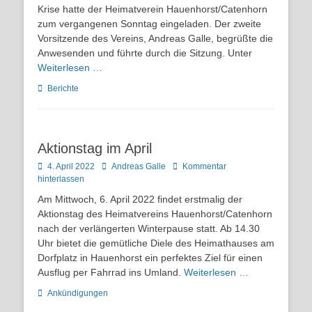
Krise hatte der Heimatverein Hauenhorst/Catenhorn
zum vergangenen Sonntag eingeladen. Der zweite
Vorsitzende des Vereins, Andreas Galle, begrüßte die
Anwesenden und führte durch die Sitzung. Unter
Weiterlesen …
Kategorien
Berichte
Aktionstag im April
Posted
Autor
4. April 2022
Andreas Galle
Kommentar
on
hinterlassen
Am Mittwoch, 6. April 2022 findet erstmalig der
Aktionstag des Heimatvereins Hauenhorst/Catenhorn
nach der verlängerten Winterpause statt. Ab 14.30
Uhr bietet die gemütliche Diele des Heimathauses am
Dorfplatz in Hauenhorst ein perfektes Ziel für einen
Ausflug per Fahrrad ins Umland.
Weiterlesen …
Kategorien
Ankündigungen