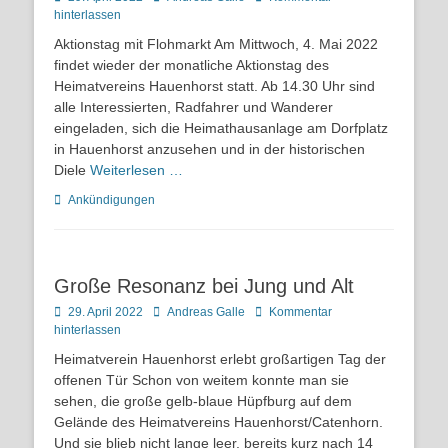
on
hinterlassen
Aktionstag mit Flohmarkt Am Mittwoch, 4. Mai 2022
findet wieder der monatliche Aktionstag des
Heimatvereins Hauenhorst statt. Ab 14.30 Uhr sind
alle Interessierten, Radfahrer und Wanderer
eingeladen, sich die Heimathausanlage am Dorfplatz
in Hauenhorst anzusehen und in der historischen
Diele
Weiterlesen …
Kategorien
Ankündigungen
Große Resonanz bei Jung und Alt
Posted
Autor
29. April 2022
Andreas Galle
Kommentar
on
hinterlassen
Heimatverein Hauenhorst erlebt großartigen Tag der
offenen Tür Schon von weitem konnte man sie
sehen, die große gelb-blaue Hüpfburg auf dem
Gelände des Heimatvereins Hauenhorst/Catenhorn.
Und sie blieb nicht lange leer, bereits kurz nach 14