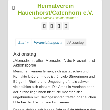
Heimatverein
Hauenhorst/Catenhorn e.V.
"Unser Dorf soll schöner werden!"
Facebook
Googleplus
E-
Telefon
Mail
Start
»
Veranstaltungen
»
Aktionstag
Aktionstag
„Menschen treffen Menschen“, die Freizeit- und
Aktionsbörse
Menschen kennen lernen, sich austauschen und
Kontakte knüpfen – das ist für viele Bürgerinnen und
Bürger in Rheine und Umgebung oftmals schwer,
viele fühlen sich einsam. Die Arbeit in Vereinen oder
der Kirche liegt ihnen nicht, sie möchten sich
ungebunden mit Gleichgesinnten treffen oder suchen
Hilfe bei der Lösung von Problemen.
Renate Heider, seit langen Jahren Schriftführerin des