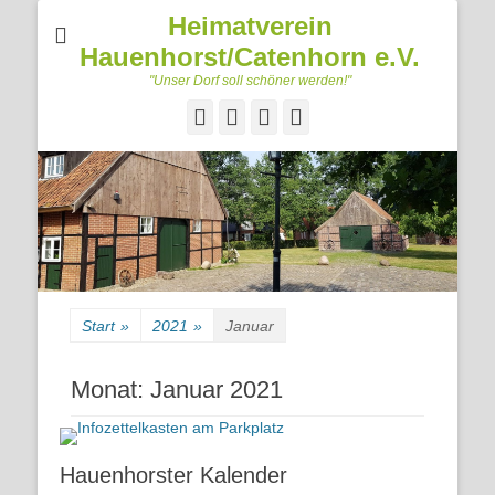
Heimatverein
Hauenhorst/Catenhorn e.V.
"Unser Dorf soll schöner werden!"
Facebook
Googleplus
E-
Telefon
Mail
Start
»
2021
»
Januar
Monat:
Januar 2021
Hauenhorster Kalender