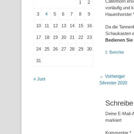
Catenhorn ersc
1
2
vorläufig und 
3
4
5
6
7
8
9
Hauenhorster 
10
11
12
13
14
15
16
Da die Tannenb
Schaukasten ei
17
18
19
20
21
22
23
Bedienen Sie 
24
25
26
27
28
29
30
Kategorien
Berichte
31
Beitragsn
← Vorheriger
« Juni
Vorheriger
Silvester 2020
Beitrag:
Schreibe
Deine E-Mail-A
markiert
Kommentar
*