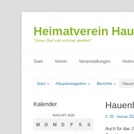
Heimatverein Hau
"Unser Dorf soll schöner werden!"
Primäres Menü
Zum
Start
Verein
Veranstaltungen
Heima
Inhalt
springen
Start
»
Hauptnavigation
»
Berichte
»
Hauen
Hauenh
Kalender
AUGUST 2026
Posted
20. Januar 20
on
M
D
M
D
F
S
S
Auch für das J