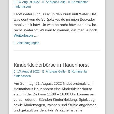
Posted
Autor
14. August 2022
Andreas Galle
Kommentar
on
hinterlassen
Laott Water uutn Buuk un den Buuk uutt Water. Dat
was eent von de Sprüekskes de mi mien Besvader
maol vetellt häw. Un wao he recht häw, dao häw he
recht. Water tot Wasken to niëmen, dat mag ja noch
Weiterlesen …
Kategorien
Ankündigungen
Kinderkleiderbörse in Hauenhorst
Posted
Autor
13. August 2022
Andreas Galle
Kommentar
on
hinterlassen
Am Sonntag, 21. August 2022 findet erstmals am
Heimathaus Hauenhorst eine Kinderkleiderbörse
statt. In der Zeit von 11:00 – 16:00 Uhr können an
verschiedenen Ständen Kinderkleidung, Spielzeug
sowie Kinderwagen, -wippen und Stühle angeboten
und gekauft werden. Für Verkäufer ist eine