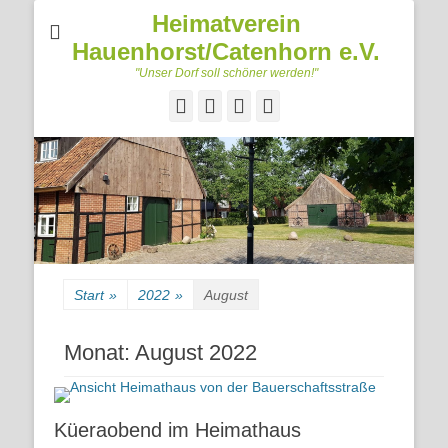
Heimatverein
Hauenhorst/Catenhorn e.V.
"Unser Dorf soll schöner werden!"
Facebook
Googleplus
E-
Telefon
Mail
Start
»
2022
»
August
Monat:
August 2022
Küeraobend im Heimathaus