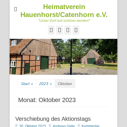
Heimatverein
Hauenhorst/Catenhorn e.V.
"Unser Dorf soll schöner werden!"
Facebook
Googleplus
E-
Telefon
Mail
Start
»
2023
»
Oktober
Monat:
Oktober 2023
Verschiebung des Aktionstags
Posted
Autor
30. Oktober 2023
Andreas Galle
Kommentar