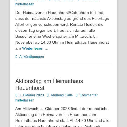
on
hinterlassen
Der Heimatverein Hauenhorst/Catenhorn teilt mit,
dass der nächste Aktionstag aufgrund des Feiertags
Allerheiligen verschoben wird. Renate Heider, die
diesen Tag organisiert, freut sich darauf, alle
Besucher eine Woche später am Mittwoch, 8.
November ab 14.30 Uhr im Heimathaus Hauenhorst
am
Weiterlesen …
Kategorien
Ankündigungen
Aktionstag am Heimathaus
Hauenhorst
Posted
Autor
1. Oktober 2023
Andreas Galle
Kommentar
on
hinterlassen
Am Mittwoch, 4. Oktober 2023 findet der monatliche
Aktionstag des Heimatvereins Hauenhorst im
Heimathaus Hauenhorst statt. Ab 14.30 Uhr sind alle
Interessierten herzlich eingeladen, die Gebäude