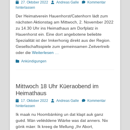
Posted
Autor
27. Oktober 2022
Andreas Galle
Kommentar
on
hinterlassen
Der Heimatverein Hauenhorst/Catenhorn lädt zum
nächsten Aktionstag am Mittwoch, 2. November 2022
zu 14.30 Uhr ins Heimathaus am Dorfplatz in
Hauenhorst ein. Eine dort angebotene beliebte
Spezialität ist der Imkerhonig direkt aus der Region.
Gesellschaftsspiele zum gemeinsamen Zeitvertreib
oder die
Weiterlesen …
Kategorien
Ankündigungen
Mittwoch 18 Uhr Küeraobend im
Heimathaus
Posted
Autor
17. Oktober 2022
Andreas Galle
Kommentar
on
hinterlassen
Ik maak nu Hoombänking un dat klapt auk ganz
guëd. Män veliëddene Wiärke was dat anners. Nix
gönk mäer. Ik kreeg de Mellung „Ihr Abort,