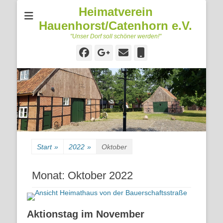
Heimatverein
Hauenhorst/Catenhorn e.V.
"Unser Dorf soll schöner werden!"
Facebook
Googleplus
E-
Telefon
Mail
Start
»
2022
»
Oktober
Monat:
Oktober 2022
Aktionstag im November