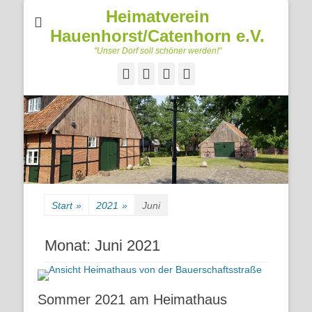
Heimatverein
Hauenhorst/Catenhorn e.V.
"Unser Dorf soll schöner werden!"
Facebook
Googleplus
E-
Telefon
Mail
Start
»
2021
»
Juni
Monat:
Juni 2021
Sommer 2021 am Heimathaus