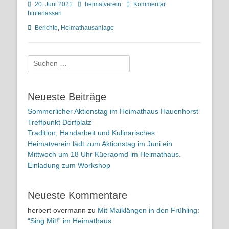
Posted
Autor
20. Juni 2021
heimatverein
Kommentar
on
hinterlassen
Kategorien
Berichte
,
Heimathausanlage
Suchen
nach:
Neueste Beiträge
Sommerlicher Aktionstag im Heimathaus Hauenhorst
Treffpunkt Dorfplatz
Tradition, Handarbeit und Kulinarisches:
Heimatverein lädt zum Aktionstag im Juni ein
Mittwoch um 18 Uhr Küeraomd im Heimathaus.
Einladung zum Workshop
Neueste Kommentare
herbert overmann
zu
Mit Maiklängen in den Frühling:
“Sing Mit!” im Heimathaus