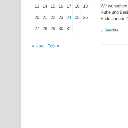
Wir wünschen 
13
14
15
16
17
18
19
Ruhe und Besi
20
21
22
23
24
25
26
Ende Januar 20
27
28
29
30
31
Kategorien
Berichte
« Nov.
Feb. »