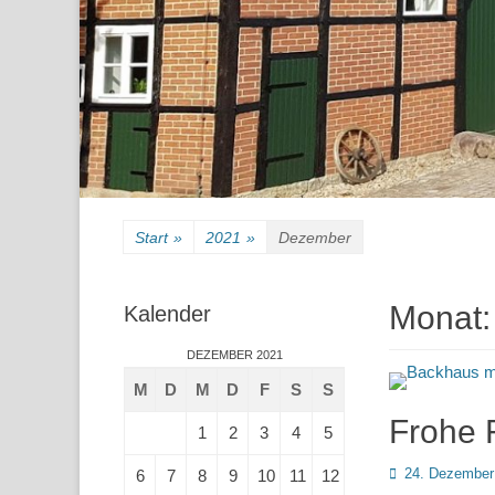
Start
»
2021
»
Dezember
Monat
Kalender
DEZEMBER 2021
M
D
M
D
F
S
S
Frohe 
1
2
3
4
5
Posted
24. Dezember
6
7
8
9
10
11
12
on