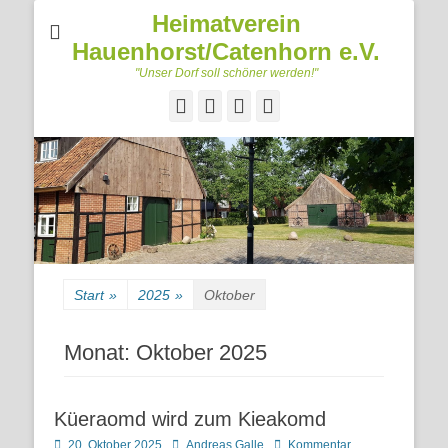
Heimatverein
Hauenhorst/Catenhorn e.V.
"Unser Dorf soll schöner werden!"
Facebook
Googleplus
E-
Telefon
Mail
Start
»
2025
»
Oktober
Monat:
Oktober 2025
Küeraomd wird zum Kieakomd
Posted
Autor
20. Oktober 2025
Andreas Galle
Kommentar