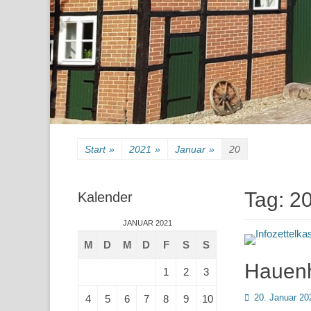
Start
»
2021
»
Januar
»
20
Tag:
20
Kalender
JANUAR 2021
M
D
M
D
F
S
S
Hauenh
1
2
3
Posted
20. Januar 20
4
5
6
7
8
9
10
on