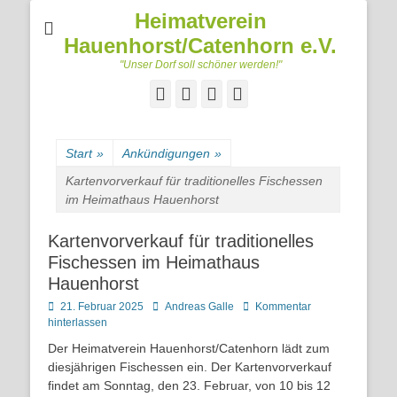
Heimatverein
Hauenhorst/Catenhorn e.V.
"Unser Dorf soll schöner werden!"
Facebook
Googleplus
E-
Telefon
Mail
Start
»
Ankündigungen
»
Kartenvorverkauf für traditionelles Fischessen
im Heimathaus Hauenhorst
Kartenvorverkauf für traditionelles
Fischessen im Heimathaus
Hauenhorst
Posted
Autor
21. Februar 2025
Andreas Galle
Kommentar
on
hinterlassen
Der Heimatverein Hauenhorst/Catenhorn lädt zum
diesjährigen Fischessen ein. Der Kartenvorverkauf
findet am Sonntag, den 23. Februar, von 10 bis 12