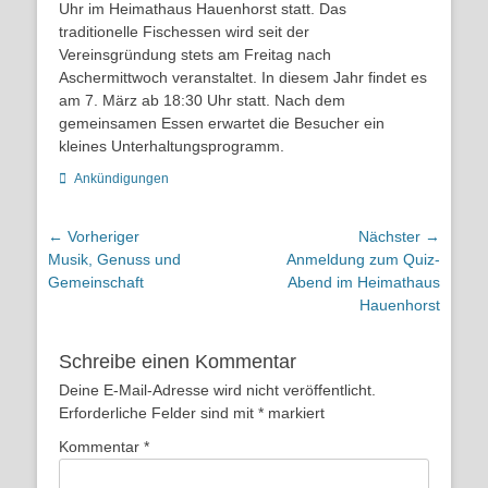
Uhr im Heimathaus Hauenhorst statt. Das
traditionelle Fischessen wird seit der
Vereinsgründung stets am Freitag nach
Aschermittwoch veranstaltet. In diesem Jahr findet es
am 7. März ab 18:30 Uhr statt. Nach dem
gemeinsamen Essen erwartet die Besucher ein
kleines Unterhaltungsprogramm.
Kategorien
Ankündigungen
Beitragsnavigation
← Vorheriger
Nächster →
Vorheriger
Nächster
Musik, Genuss und
Anmeldung zum Quiz-
Beitrag:
Beitrag:
Gemeinschaft
Abend im Heimathaus
Hauenhorst
Schreibe einen Kommentar
Deine E-Mail-Adresse wird nicht veröffentlicht.
Erforderliche Felder sind mit
*
markiert
Kommentar
*