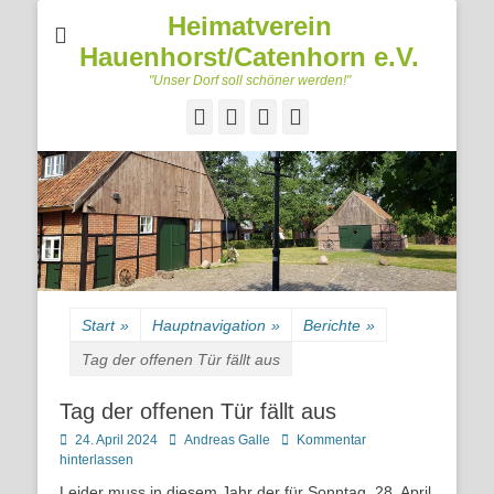
Heimatverein
Hauenhorst/Catenhorn e.V.
"Unser Dorf soll schöner werden!"
Facebook
Googleplus
E-
Telefon
Mail
Start
»
Hauptnavigation
»
Berichte
»
Tag der offenen Tür fällt aus
Tag der offenen Tür fällt aus
Posted
Autor
24. April 2024
Andreas Galle
Kommentar
on
hinterlassen
Leider muss in diesem Jahr der für Sonntag, 28. April