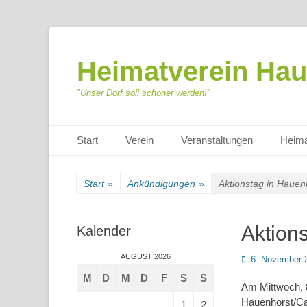
Heimatverein Hau
"Unser Dorf soll schöner werden!"
Primäres Menü
Zum
Start
Verein
Veranstaltungen
Heima
Inhalt
springen
Start
»
Ankündigungen
»
Aktionstag in Hauen
Aktion
Kalender
AUGUST 2026
Posted
6. November 
on
M
D
M
D
F
S
S
Am Mittwoch, 
Hauenhorst/Cat
1
2