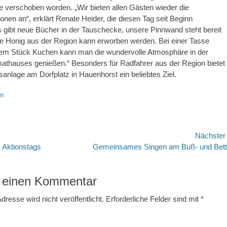
 verschoben worden. „Wir bieten allen Gästen wieder die
onen an“, erklärt Renate Heider, die diesen Tag seit Beginn
Es gibt neue Bücher in der Tauschecke, unsere Pinnwand steht bereit
te Honig aus der Region kann erworben werden. Bei einer Tasse
nem Stück Kuchen kann man die wundervolle Atmosphäre in der
athauses genießen.“ Besonders für Radfahrer aus der Region bietet
anlage am Dorfplatz in Hauenhorst ein beliebtes Ziel.
en
avigation
Nächste
Nächster
 Aktionstags
Gemeinsames Singen am Buß- und Bet
Beitrag:
 einen Kommentar
dresse wird nicht veröffentlicht.
Erforderliche Felder sind mit
*