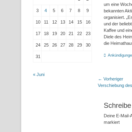
um eine Woche
3
4
5
6
7
8
9
bekannten Akti
organisiert. „
10
11
12
13
14
15
16
und der belieb
Kaffee und ei
17
18
19
20
21
22
23
Diele des Heim
die Heimathaus
24
25
26
27
28
29
30
Kategorien
Ankündigung
31
« Juni
Beitragsn
← Vorheriger
Vorheriger
Verschiebung des
Beitrag:
Schreibe
Deine E-Mail-A
markiert