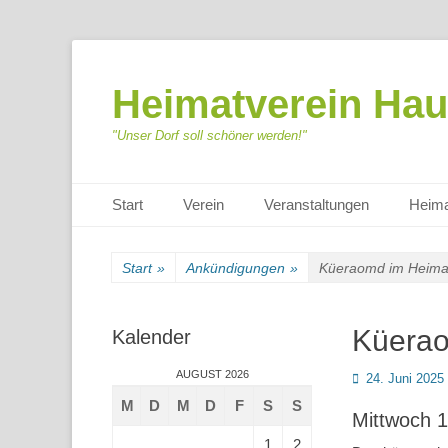
Heimatverein Hau
"Unser Dorf soll schöner werden!"
Primäres Menü
Zum
Start
Verein
Veranstaltungen
Heima
Inhalt
springen
Start
»
Ankündigungen
»
Küeraomd im Heima
Küerao
Kalender
AUGUST 2026
Posted
24. Juni 2025
on
M
D
M
D
F
S
S
Mittwoch 
1
2