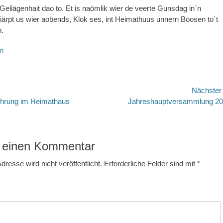
eliägenhait dao to. Et is naömlik wier de veerte Gunsdag in`n
iärpt us wier aobends, Klok ses, int Heimathuus unnern Boosen to`t
.
en
avigation
Nächste
Nächster
ührung im Heimathaus
Jahreshauptversammlung 2
Beitrag:
 einen Kommentar
dresse wird nicht veröffentlicht.
Erforderliche Felder sind mit
*