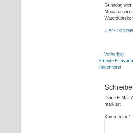
Gunsdag wier G
Monat un wi dr
Waterdüörsken
Kategorien
Ankündigung
Beitragsn
← Vorheriger
Vorheriger
Erneute Filmvorf
Beitrag:
Hauenhorst
Schreibe
Deine E-Mail-A
markiert
Kommentar
*