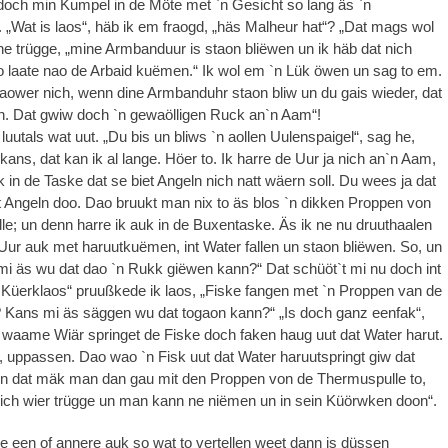
och min Kumpel in de Möte met `n Gesicht so lang äs `n
. „Wat is laos“, häb ik em fraogd, „häs Malheur hat“? „Dat mags wol
e trügge, „mine Armbanduur is staon bliëwen un ik häb dat nich
to laate nao de Arbaid kuëmen.“ Ik wol em `n Lük öwen un sag to em.
 aower nich, wenn dine Armbanduhr staon bliw un du gais wieder, dat
h. Dat gwiw doch `n gewaölligen Ruck an`n Aam“!
uutals wat uut. „Du bis un bliws `n aollen Uulenspaigel“, sag he,
kans, dat kan ik al lange. Höer to. Ik harre de Uur ja nich an`n Aam,
k in de Taske dat se biet Angeln nich natt wäern soll. Du wees ja dat
et Angeln doo. Dao bruukt man nix to äs blos `n dikken Proppen von
e; un denn harre ik auk in de Buxentaske. Äs ik ne nu druuthaalen
 Uur auk met haruutkuëmen, int Water fallen un staon bliëwen. So, un
mi äs wu dat dao `n Rukk giëwen kann?“ Dat schüöt`t mi nu doch int
 Küerklaos“ pruußkede ik laos, „Fiske fangen met `n Proppen van de
 Kans mi äs säggen wu dat togaon kann?“ „Is doch ganz eenfak“,
t waame Wiär springet de Fiske doch faken haug uut dat Water harut.
, uppassen. Dao wao `n Fisk uut dat Water haruutspringt giw dat
Un dat mäk man dan gau mit den Proppen von de Thermuspulle to,
ich wier trügge un man kann ne niëmen un in sein Küörwken doon“.
 een of annere auk so wat to vertellen weet dann is düssen