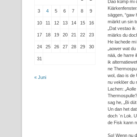
Dao kümp mi d
Kiärkenfenster
3
4
5
6
7
8
9
säggen, “gaw h
miärkt un sin 
10
11
12
13
14
15
16
„Dat vestao ik
17
18
19
20
21
22
23
miärks du doc
He lachede mi l
24
25
26
27
28
29
30
„aower wat du 
nää, de harre i
31
ik alternatiew
ne Thermospull
wol, dao is de
« Juni
nu veklöer du 
Lachen: „Aolle
Thermospulle?
sag he, „Bi dü
Un dan het dat
doch `n Lok. 
de Fisk kann n
So! Wenn nu de