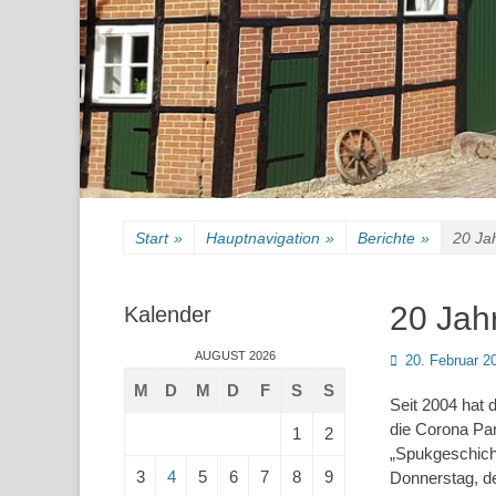
Start
»
Hauptnavigation
»
Berichte
»
20 Ja
20 Jah
Kalender
AUGUST 2026
Posted
20. Februar 2
on
M
D
M
D
F
S
S
Seit 2004 hat 
die Corona Pan
1
2
„Spukgeschich
3
4
5
6
7
8
9
Donnerstag, de