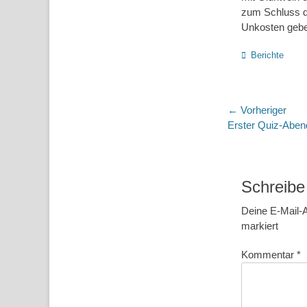
zum Schluss de
Unkosten gebe
Kategorien
Berichte
Beitragsn
← Vorheriger
Vorheriger
Erster Quiz-Abe
Beitrag:
Schreibe
Deine E-Mail-A
markiert
Kommentar
*