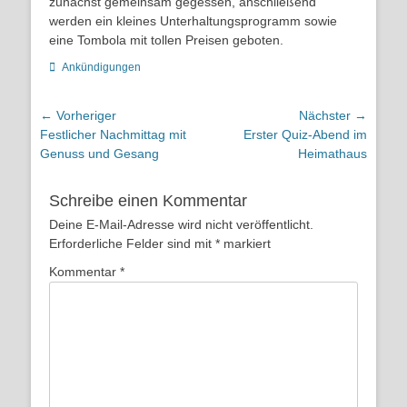
zunächst gemeinsam gegessen, anschließend
werden ein kleines Unterhaltungsprogramm sowie
eine Tombola mit tollen Preisen geboten.
Kategorien
Ankündigungen
Beitragsnavigation
← Vorheriger
Nächster →
Vorheriger
Nächster
Festlicher Nachmittag mit
Erster Quiz-Abend im
Beitrag:
Beitrag:
Genuss und Gesang
Heimathaus
Schreibe einen Kommentar
Deine E-Mail-Adresse wird nicht veröffentlicht.
Erforderliche Felder sind mit
*
markiert
Kommentar
*