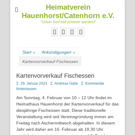
Heimatverein
Hauenhorst/Catenhorn e.V.
"Unser Dorf soll schöner werden!"
Facebook
Googleplus
E-
Telefon
Mail
Start
»
Ankündigungen
»
Kartenvorverkauf Fischessen
Kartenvorverkauf Fischessen
Posted
Autor
29. Januar 2024
Andreas Galle
Kommentar
on
hinterlassen
Am Sonntag, 4. Februar von 10 – 12 Uhr findet im
Heimathaus Hauenhorst der Kartenvorverkauf für das
diesjährige Fischessen statt. Diese traditionelle
Veranstaltung wird seit Vereinsgründung immer am
Freitag nach Aschermittwoch abgehalten. In diesem
Jahr wird daher am 16. Februar ab 18.30 Uhr