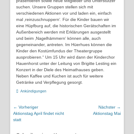
präsentieren sowie neue Mitglieder und Unterstützer
suchen. Unsere Gruppen stellen sich mit
verschiedenen Aktionen vor und laden ein, einfach
mal ‚reinzuschnuppern‘. Für die Kinder bauen wir
eine Hüpfburg auf, die historischen Gerätschaften im
Außenbereich werden mit Erklärungen ausgestellt
und beim ‚Nagelhämmern‘ können alle, auch
gegeneinander, antreten. Im Hüerhues können die
Kinder den Kostümfundus der Theatergruppe
ausprobieren.“ Um 15 Uhr wird dann der Kinderchor
Hauenhorst unter der Leitung von Brigitte Lesting ein
Konzert in der Diele des Heimathauses geben.
Neben Kaffee und Kuchen ist auch für weitere
Getränke und Verpflegung gesorgt.
Kategorien
Ankündigungen
Beitragsnavigation
← Vorheriger
Nächster →
Vorheriger
Nächster
Aktionstag April findet nicht
Aktionstag Mai
Beitrag:
Beitrag:
statt