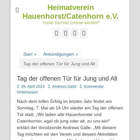
Heimatverein
Hauenhorst/Catenhorn e.V.
"Unser Dorf soll schöner werden!"
Facebook
Googleplus
E-
Telefon
Mail
Start
»
Ankündigungen
»
Tag der offenen Tür für Jung und Alt
Tag der offenen Tür für Jung und Alt
Posted
Autor
26. April 2023
Andreas Galle
Kommentar
on
hinterlassen
Nach dem tollen Erfolg im letzten Jahr findet am
Sonntag, 7. Mai ab 14 Uhr wieder ein Tag der offenen
Tür statt. „Wir laden alle Hauenhorster und
Catenhorner, egal ob jung oder alt, zu uns ein!“
erklärt der Vorsitzende Andreas Galle. „Mit diesem
Tag möchten wir den Verein und dessen Aktivitäten