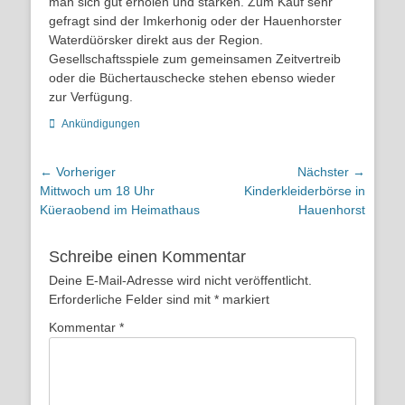
man sich gut erholen und stärken. Zum Kauf sehr
gefragt sind der Imkerhonig oder der Hauenhorster
Waterdüörsker direkt aus der Region.
Gesellschaftsspiele zum gemeinsamen Zeitvertreib
oder die Büchertauschecke stehen ebenso wieder
zur Verfügung.
Kategorien
Ankündigungen
Beitragsnavigation
← Vorheriger
Nächster →
Vorheriger
Nächster
Mittwoch um 18 Uhr
Kinderkleiderbörse in
Beitrag:
Beitrag:
Küeraobend im Heimathaus
Hauenhorst
Schreibe einen Kommentar
Deine E-Mail-Adresse wird nicht veröffentlicht.
Erforderliche Felder sind mit
*
markiert
Kommentar
*