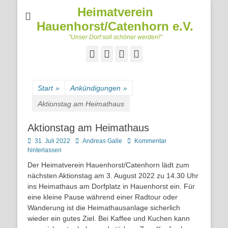
Heimatverein
Hauenhorst/Catenhorn e.V.
"Unser Dorf soll schöner werden!"
Facebook
Googleplus
E-
Telefon
Mail
Start
»
Ankündigungen
»
Aktionstag am Heimathaus
Aktionstag am Heimathaus
Posted
Autor
31. Juli 2022
Andreas Galle
Kommentar
on
hinterlassen
Der Heimatverein Hauenhorst/Catenhorn lädt zum
nächsten Aktionstag am 3. August 2022 zu 14.30 Uhr
ins Heimathaus am Dorfplatz in Hauenhorst ein. Für
eine kleine Pause während einer Radtour oder
Wanderung ist die Heimathausanlage sicherlich
wieder ein gutes Ziel. Bei Kaffee und Kuchen kann