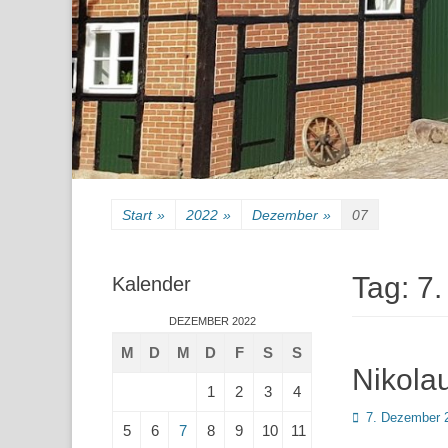
Start
»
2022
»
Dezember
»
07
Tag:
7
Kalender
DEZEMBER 2022
M
D
M
D
F
S
S
Nikola
1
2
3
4
Posted
7. Dezember 
5
6
7
8
9
10
11
on