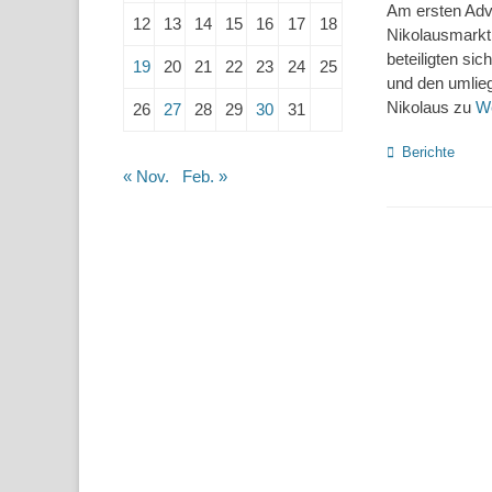
Am ersten Adv
12
13
14
15
16
17
18
Nikolausmarkt 
beteiligten si
19
20
21
22
23
24
25
und den umlie
Nikolaus zu
We
26
27
28
29
30
31
Kategorien
Berichte
« Nov.
Feb. »