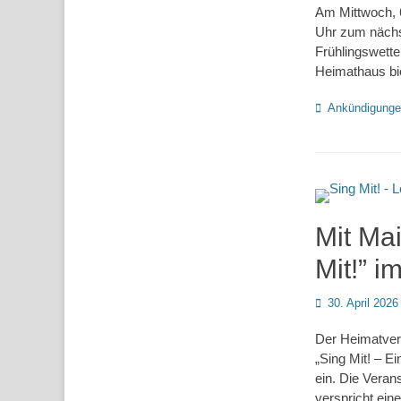
Am Mittwoch, 
Uhr zum nächs
Frühlingswette
Heimathaus bi
Kategorien
Ankündigung
Mit Mai
Mit!” 
Posted
30. April 2026
on
Der Heimatver
„Sing Mit! – E
ein. Die Veran
verspricht ei