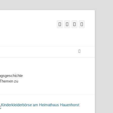
Sie in
Facebook
Googleplus
E-
Telefon
 wird
Mail
htet um
rm,
Suchen
ngsgeschichte
n Themen zu