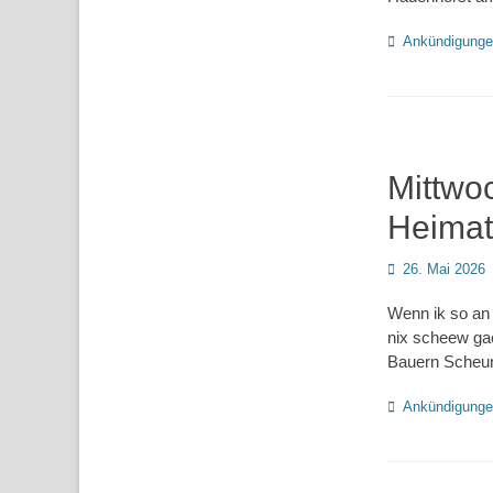
Kategorien
Ankündigung
Mittwo
Heimat
Posted
26. Mai 2026
on
Wenn ik so an 
nix scheew gao
Bauern Scheun
Kategorien
Ankündigung