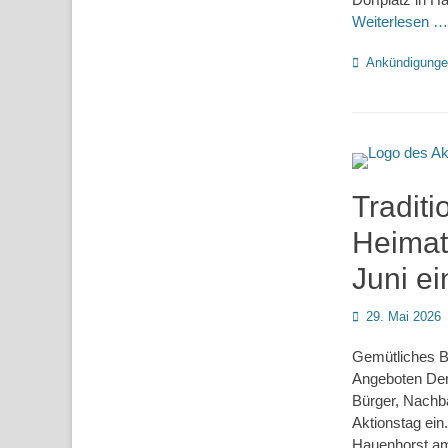
Weiterlesen …
Kategorien
Ankündigung
Traditi
Heimat
Juni ei
Posted
29. Mai 2026
on
Gemütliches B
Angeboten Der
Bürger, Nachba
Aktionstag ein
Hauenhorst am