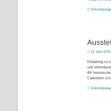
Kategorien
Ankündigung
Ausste
Posted
24. April 2026
on
Einladung zu
und Vertreibun
AK historisch
Catenhorn scho
Kategorien
Ankündigung