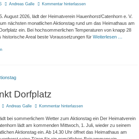
Autor
6
Andreas Galle
Kommentar hinterlassen
. August 2026, lädt der Heimatverein Hauenhorst/Catenhorn e. V.
zum nächsten monatlichen Aktionstag rund um das Heimathaus am
Dorfplatz ein. Bei hochsommerlichen Temperaturen von knapp 28
s historische Areal beste Voraussetzungen für
Weiterlesen …
en
nkt Dorfplatz
Autor
Andreas Galle
Kommentar hinterlassen
lädt bei sommerlichem Wetter zum Aktionstag ein Der Heimatverein
tenhorn lädt am kommenden Mittwoch, 1. Juli, wieder zu seinem
tlichen Aktionstag ein. Ab 14.30 Uhr öffnet das Heimathaus am
auenhorst seine Türen für ein gemütliches Beisammensein.