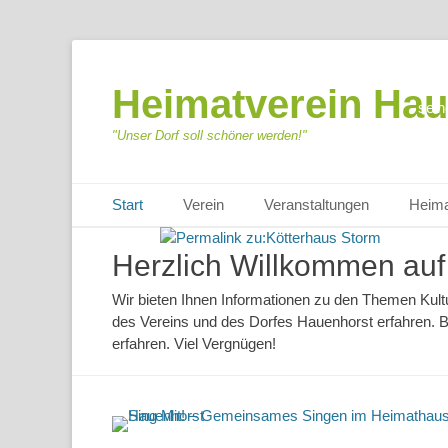
Veröffen
Sehr 
Heimatverein Hau
sein
seitde
"Unser Dorf soll schöner werden!"
18
Primäres Menü
Zum
Start
Verein
Veranstaltungen
Heima
Inhalt
springen
Herzlich Willkommen auf
Wir bieten Ihnen Informationen zu den Themen Kul
des Vereins und des Dorfes Hauenhorst erfahren. B
erfahren. Viel Vergnügen!