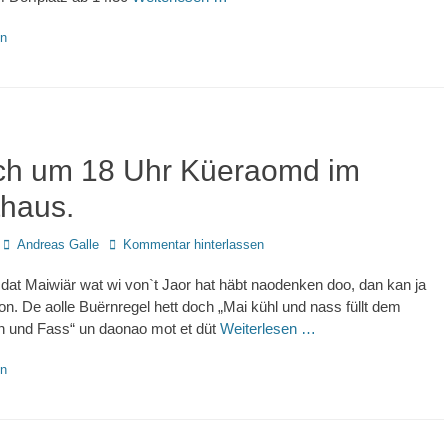
en
ch um 18 Uhr Küeraomd im
haus.
Autor
Andreas Galle
Kommentar hinterlassen
dat Maiwiär wat wi von`t Jaor hat häbt naodenken doo, dan kan ja
n. De aolle Buërnregel hett doch „Mai kühl und nass füllt dem
 und Fass“ un daonao mot et düt
Weiterlesen …
en