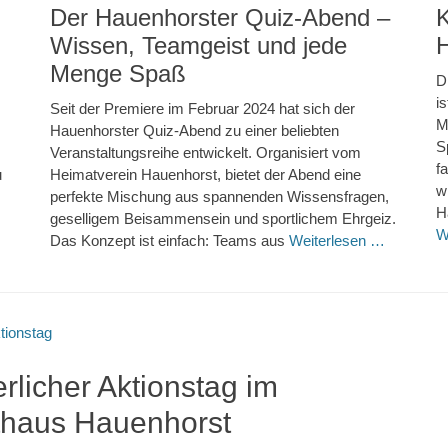
Der Hauenhorster Quiz-Abend –
K
Wissen, Teamgeist und jede
Menge Spaß
D
i
Seit der Premiere im Februar 2024 hat sich der
M
Hauenhorster Quiz-Abend zu einer beliebten
S
Veranstaltungsreihe entwickelt. Organisiert vom
f
u
Heimatverein Hauenhorst, bietet der Abend eine
w
perfekte Mischung aus spannenden Wissensfragen,
H
geselligem Beisammensein und sportlichem Ehrgeiz.
W
Das Konzept ist einfach: Teams aus
Weiterlesen …
licher Aktionstag im
haus Hauenhorst