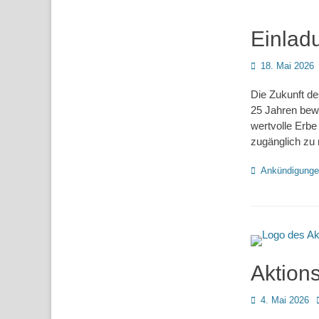
Einlad
Posted
18. Mai 2026
on
Die Zukunft de
25 Jahren bew
wertvolle Erbe
zugänglich zu
Kategorien
Ankündigung
Aktion
Posted
4. Mai 2026
on