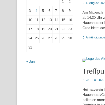
1
2
Posted
4. August 202
on
3
4
5
6
7
8
9
Am Mittwoch, 5
ab 14.30 Uhr 
10
11
12
13
14
15
16
Hauenhorster 
Grad bietet da
17
18
19
20
21
22
23
Kategorien
Ankündigung
24
25
26
27
28
29
30
31
« Juni
Treffpu
Posted
28. Juni 2026
on
Heimatverein 
Hauenhorst/Ca
beliebten mona
Dorfplatz in H