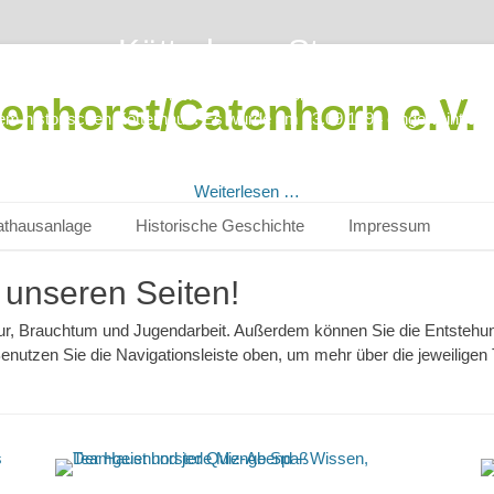
Kötterhaus Storm
tlicht am
geehrte Gäste,der Heimatverein Hauenhorst/Catenhorn e.V. begrüßt 
Von
heimatverein
enhorst/Catenhorn e.V.
em historischen Kötterhaus. Es wurde am 23.09.1994 eingeweiht und
m als Heimathaus genutzt. Kötterhaus von 1830Das Kötterhaus, erric
30, stand ursprünglich in der Bauerschaft Catenhorn auf dem Hof Sto
Weiterlesen …
thausanlage
Historische Geschichte
Impressum
 unseren Seiten!
tur, Brauchtum und Jugendarbeit. Außerdem können Sie die Entstehu
enutzen Sie die Navigationsleiste oben, um mehr über die jeweilige