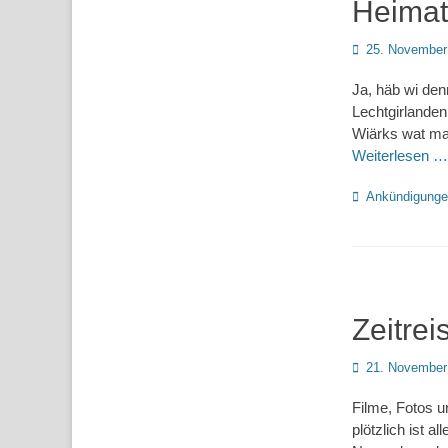
Heimat
Posted
25. November
on
Ja, häb wi den
Lechtgirlanden
Wiärks wat man
Weiterlesen …
Kategorien
Ankündigung
Zeitre
Posted
21. November
on
Filme, Fotos 
plötzlich ist 