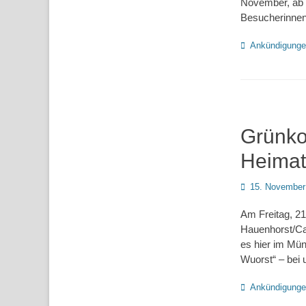
November, ab 
Besucherinnen
Kategorien
Ankündigung
Grünko
Heimat
Posted
15. November
on
Am Freitag, 2
Hauenhorst/Cat
es hier im Mün
Wuorst“ – bei u
Kategorien
Ankündigung