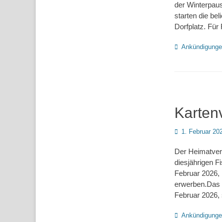
der Winterpau
starten die be
Dorfplatz. Für
Kategorien
Ankündigung
Karten
Posted
1. Februar 20
on
Der Heimatver
diesjährigen F
Februar 2026, 
erwerben.Das 
Februar 2026, 
Kategorien
Ankündigung