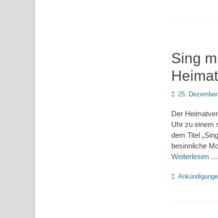
Sing m
Heimat
Posted
25. Dezember
on
Der Heimatver
Uhr zu einem 
dem Titel „Si
besinnliche Mo
Weiterlesen …
Kategorien
Ankündigung