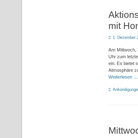
Aktion
mit Ho
Posted
1. Dezember 
on
Am Mittwoch, 
Uhr zum letzt
ein. Es bietet
Atmosphäre z
Weiterlesen …
Kategorien
Ankündigung
Mittwo