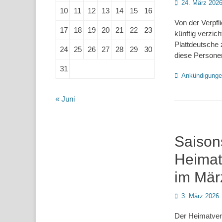
Posted
24. März 202
10
11
12
13
14
15
16
on
Von der Verpfl
17
18
19
20
21
22
23
künftig verzic
Plattdeutsche 
24
25
26
27
28
29
30
diese Persone
31
Kategorien
Ankündigung
« Juni
Saison
Heimat
im Mär
Posted
3. März 2026
on
Der Heimatvere