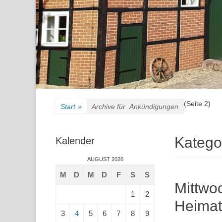
(Seite 2)
Start
»
Archive für
Ankündigungen
Katego
Kalender
AUGUST 2026
M
D
M
D
F
S
S
Mittwo
1
2
Heimat
3
4
5
6
7
8
9