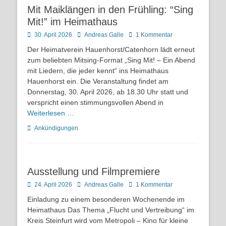
Mit Maiklängen in den Frühling: “Sing
Mit!” im Heimathaus
Posted
Autor
30. April 2026
Andreas Galle
1 Kommentar
on
Der Heimatverein Hauenhorst/Catenhorn lädt erneut
zum beliebten Mitsing-Format „Sing Mit! – Ein Abend
mit Liedern, die jeder kennt“ ins Heimathaus
Hauenhorst ein. Die Veranstaltung findet am
Donnerstag, 30. April 2026, ab 18.30 Uhr statt und
verspricht einen stimmungsvollen Abend in
Weiterlesen …
Kategorien
Ankündigungen
Ausstellung und Filmpremiere
Posted
Autor
24. April 2026
Andreas Galle
1 Kommentar
on
Einladung zu einem besonderen Wochenende im
Heimathaus Das Thema „Flucht und Vertreibung“ im
Kreis Steinfurt wird vom Metropoli – Kino für kleine