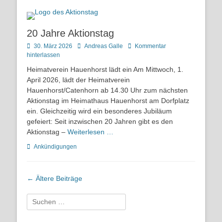
20 Jahre Aktionstag
Posted
Autor
30. März 2026
Andreas Galle
Kommentar
on
hinterlassen
Heimatverein Hauenhorst lädt ein Am Mittwoch, 1.
April 2026, lädt der Heimatverein
Hauenhorst/Catenhorn ab 14.30 Uhr zum nächsten
Aktionstag im Heimathaus Hauenhorst am Dorfplatz
ein. Gleichzeitig wird ein besonderes Jubiläum
gefeiert: Seit inzwischen 20 Jahren gibt es den
Aktionstag –
Weiterlesen …
Kategorien
Ankündigungen
Beitragsnavigation
←
Ältere Beiträge
Suchen
nach: