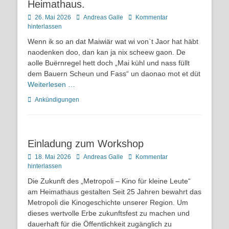
Heimathaus.
Posted
Autor
26. Mai 2026
Andreas Galle
Kommentar
on
hinterlassen
Wenn ik so an dat Maiwiär wat wi von`t Jaor hat häbt
naodenken doo, dan kan ja nix scheew gaon. De
aolle Buërnregel hett doch „Mai kühl und nass füllt
dem Bauern Scheun und Fass“ un daonao mot et düt
Weiterlesen …
Kategorien
Ankündigungen
Einladung zum Workshop
Posted
Autor
18. Mai 2026
Andreas Galle
Kommentar
on
hinterlassen
Die Zukunft des „Metropoli – Kino für kleine Leute“
am Heimathaus gestalten Seit 25 Jahren bewahrt das
Metropoli die Kinogeschichte unserer Region. Um
dieses wertvolle Erbe zukunftsfest zu machen und
dauerhaft für die Öffentlichkeit zugänglich zu