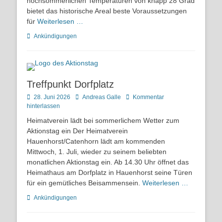
hochsommerlichen Temperaturen von knapp 28 Grad
bietet das historische Areal beste Voraussetzungen
für
Weiterlesen …
Kategorien
Ankündigungen
Treffpunkt Dorfplatz
Posted
Autor
28. Juni 2026
Andreas Galle
Kommentar
on
hinterlassen
Heimatverein lädt bei sommerlichem Wetter zum
Aktionstag ein Der Heimatverein
Hauenhorst/Catenhorn lädt am kommenden
Mittwoch, 1. Juli, wieder zu seinem beliebten
monatlichen Aktionstag ein. Ab 14.30 Uhr öffnet das
Heimathaus am Dorfplatz in Hauenhorst seine Türen
für ein gemütliches Beisammensein.
Weiterlesen …
Kategorien
Ankündigungen