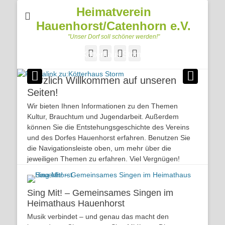
Heimatverein
Hauenhorst/Catenhorn e.V.
"Unser Dorf soll schöner werden!"
Facebook
Googleplus
E-
Telefon
Kötterhaus Storm
Mail
Veröffentlicht am
Von
heimatverein
Herzlich Willkommen auf unseren
Seiten!
Wir bieten Ihnen Informationen zu den Themen
Kultur, Brauchtum und Jugendarbeit. Außerdem
können Sie die Entstehungsgeschichte des Vereins
und des Dorfes Hauenhorst erfahren. Benutzen Sie
die Navigationsleiste oben, um mehr über die
jeweiligen Themen zu erfahren. Viel Vergnügen!
Sing Mit! – Gemeinsames Singen im
Heimathaus Hauenhorst
Musik verbindet – und genau das macht den